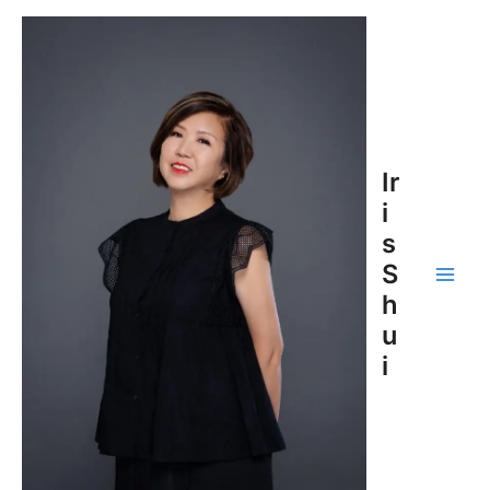
跳
至
主
要
內
容
Ir
i
s
S
Main
h
u
Men
i