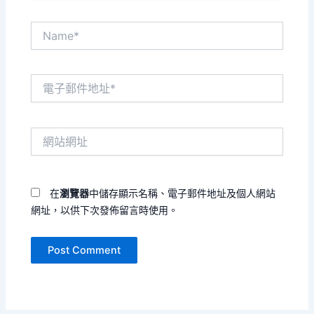
Name*
電
子
郵
件
網
地
站
址
網
*
址
在
瀏覽器
中儲存顯示名稱、電子郵件地址及個人網站
網址，以供下次發佈留言時使用。